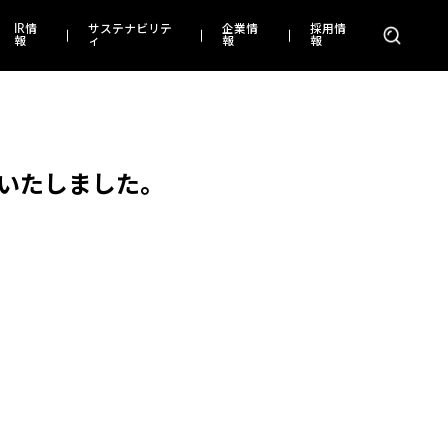
IR情
サステナビリテ
企業情
採用情
報
ィ
報
報
いたしました。