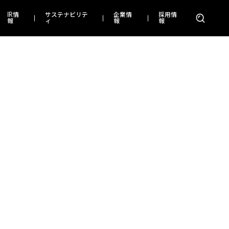
IR情
サステナビリテ
企業情
採用情
報
ィ
報
報