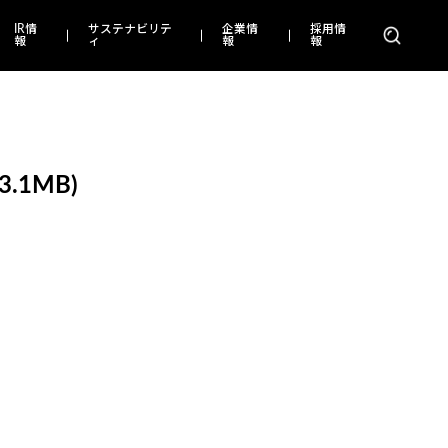
IR情
サステナビリテ
企業情
採用情
報
ィ
報
報
.1MB)