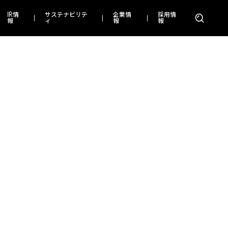
IR情
サステナビリテ
企業情
採用情
報
ィ
報
報