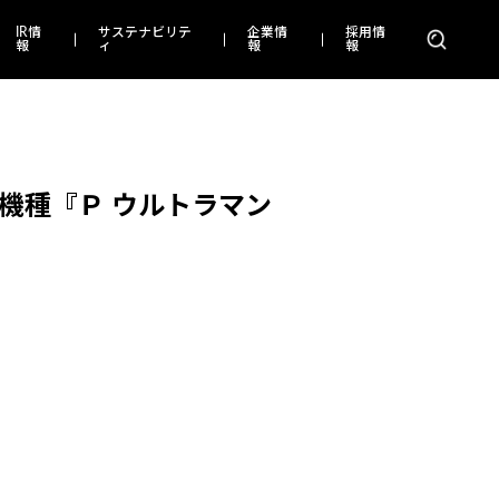
IR情
サステナビリテ
企業情
採用情
報
ィ
報
報
機種『Ｐ ウルトラマン