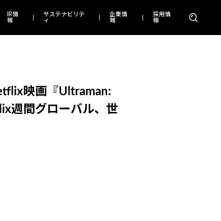
IR情
サステナビリテ
企業情
採用情
報
ィ
報
報
映画『Ultraman:
flix週間グローバル、世