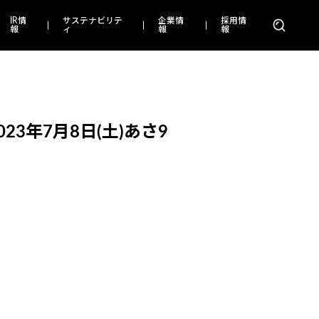
IR情
サステナビリテ
企業情
採用情
報
ィ
報
報
3年7月8日(土)あさ9