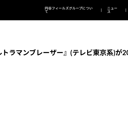
円谷フィールズグループについ
ニュー
て
ス
ラマンブレーザー』(テレビ東京系)が202