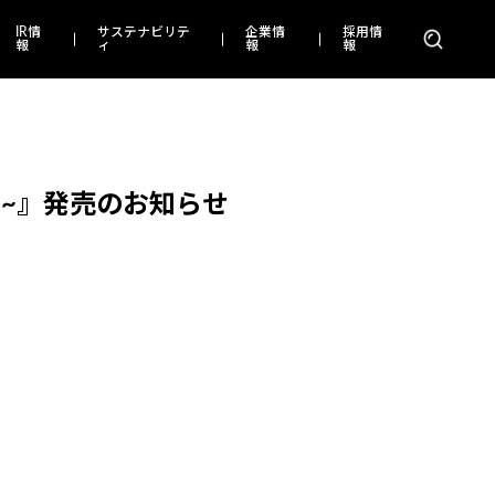
IR情
サステナビリテ
企業情
採用情
報
ィ
報
報
い~』発売のお知らせ