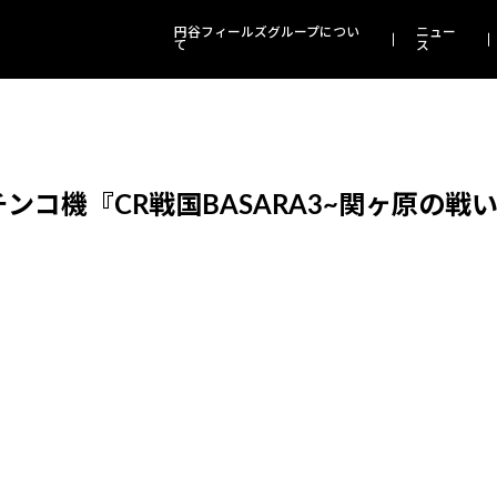
円谷フィールズグループについ
ニュー
て
ス
ンコ機『CR戦国BASARA3~関ヶ原の戦