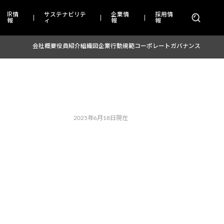
IR情
サステナビリテ
企業情
採用情
報
ィ
報
報
会社概要
役員紹介
組織図
企業行動規範
コーポレートガバナンス
2025年6月18日現在