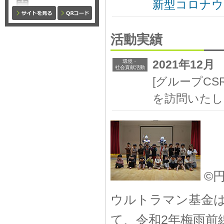
新型コロナウイ
活動実績
2021年12月
環境・
社会貢献活動
[グループC
を訪問いたし
©
ウルトラマン基金は、2
て、令和2年梅雨前