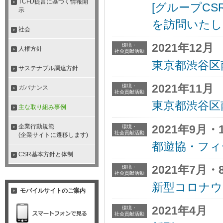
TCFD提言に基づく情報開
[グループC
示
を訪問いたし
社会
2021年12月
環境・
人権方針
社会貢献活動
東京都渋谷区
サステナブル調達方針
2021年11月
環境・
ガバナンス
社会貢献活動
東京都渋谷区
主な取り組み事例
2021年9月・
企業行動規範
環境・
社会貢献活動
(企業サイトに遷移します)
都遊協・フィ
CSR基本方針と体制
2021年7月・
環境・
社会貢献活動
新型コロナウ
モバイルサイトのご案内
2021年4月
環境・
社会貢献活動