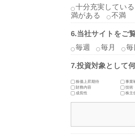
十分充実している
満がある
不満
6.当社サイトをご
毎週
毎月
毎
7.投資対象として
株価上昇期待
事業
財務内容
技術
成長性
株主