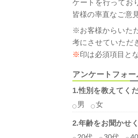
ケートを行ってお
皆様の率直なご意
※お客様からいただ
考にさせていただ
※
印は必須項目と
アンケートフォー
1.性別を教えてく
男
女
2.年齢をお聞かせ
20代
30代
4