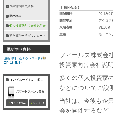
企業情報関連資料
【 福岡会場 】
開催日時
2016年
財務諸表
開催場所
アクロス福
個人投資家向け会社説明会
来場者数
約130名
主催
モーニン
期別資料一括ダウンロード
フィールズ株式会社
最新資料一括ダウンロード
(
ZIP: 18.4MB)
投資家向け会社説
多くの個人投資家
モバイルサイトのご案内
などについてご説
当社は、今後も企
会を開催するなど、