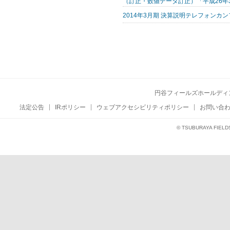
（訂正・数値データ訂正）「平成26年
2014年3月期 決算説明テレフォンカ
円谷フィールズホールディ
法定公告
IRポリシー
ウェブアクセシビリティポリシー
お問い合
© TSUBURAYA FIELD