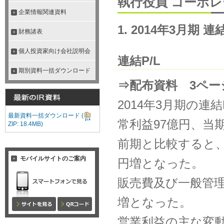
執行役員 コーポ
企業情報関連資料
1. 2014年3月期 
財務諸表
個人投資家向け会社説明会
連結P/L
期別資料一括ダウンロード
⇒配布資料 3ペー
2014年3月期の連結
最新資料一括ダウンロード
(
常利益97億円、当
ZIP: 18.4MB)
前期と比較すると、
モバイルサイトのご案内
円増となった。
販売費及び一般管
増となった。
営業利益の主な変