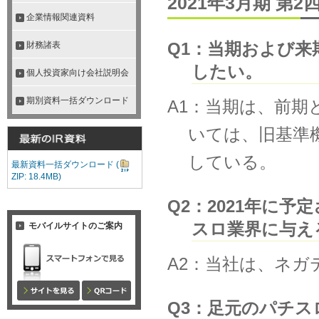
2021年3月期 
企業情報関連資料
Q1：当期および
財務諸表
したい。
個人投資家向け会社説明会
期別資料一括ダウンロード
A1：当期は、前
いては、旧基準
している。
最新資料一括ダウンロード
(
ZIP: 18.4MB)
Q2：2021年に
スロ業界に与え
モバイルサイトのご案内
A2：当社は、ネ
Q3：足元のパチ