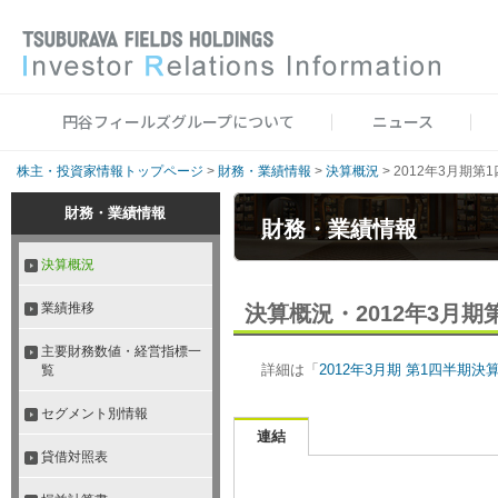
円谷フィールズグループについて
ニュース
株主・投資家情報トップページ
>
財務・業績情報
>
決算概況
>
2012年3月期第
財務・業績情報
財務・業績情報
決算概況
業績推移
決算概況・2012年3月
主要財務数値・経営指標一
詳細は「
2012年3月期 第1四半期決
覧
セグメント別情報
連結
貸借対照表