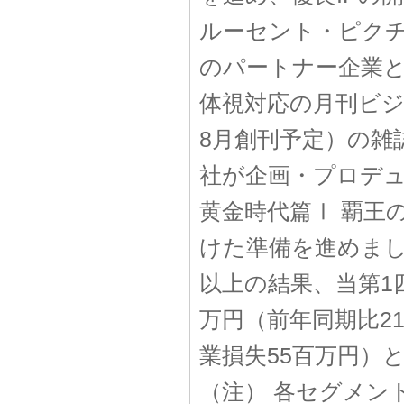
ルーセント・ピク
のパートナー企業
体視対応の月刊ビジュ
8月創刊予定）の雑
社が企画・プロデ
黄金時代篇Ⅰ 覇王
けた準備を進めま
以上の結果、当第1
万円（前年同期比2
業損失55百万円）
（注） 各セグメン