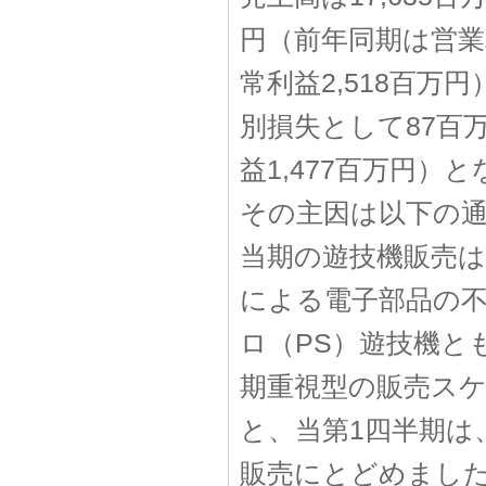
円（前年同期は営業利
常利益2,518百
別損失として87百
益1,477百万円）
その主因は以下の
当期の遊技機販売は
による電子部品の
ロ（PS）遊技機と
期重視型の販売ス
と、当第1四半期は、
販売にとどめました